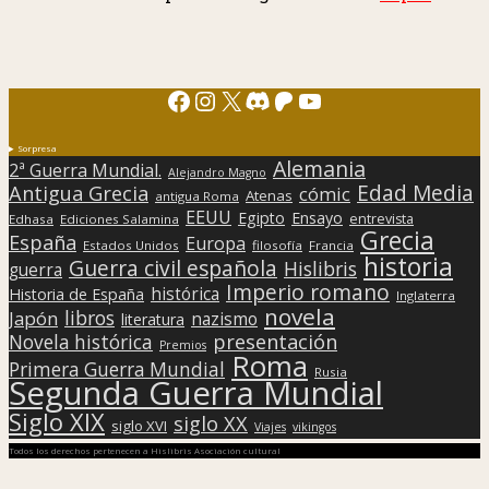
Facebook
Instagram
X
Discord
Patreon
YouTube
Sorpresa
Alemania
2ª Guerra Mundial.
Alejandro Magno
Edad Media
Antigua Grecia
cómic
Atenas
antigua Roma
EEUU
Egipto
Ensayo
entrevista
Edhasa
Ediciones Salamina
Grecia
España
Europa
Estados Unidos
filosofía
Francia
historia
Guerra civil española
Hislibris
guerra
Imperio romano
histórica
Historia de España
Inglaterra
novela
libros
Japón
nazismo
literatura
presentación
Novela histórica
Premios
Roma
Primera Guerra Mundial
Rusia
Segunda Guerra Mundial
Siglo XIX
siglo XX
siglo XVI
Viajes
vikingos
Todos los derechos pertenecen a Hislibris Asociación cultural