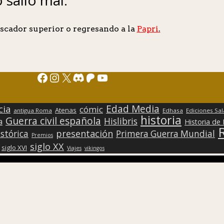
scador superior o regresando a la
Papri
.
Facebook
Instagram
X
Discord
Patreon
YouTube
Edad Media
cia
cómic
Atenas
antigua Roma
Edhasa
Ediciones Sa
historia
Guerra civil española
Hislibris
a
Historia de
presentación
stórica
Primera Guerra Mundial
Premios
siglo XX
siglo XVI
Viajes
vikingos