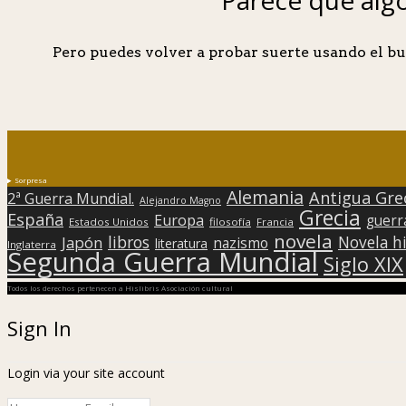
Pero puedes volver a probar suerte usando el bu
Sorpresa
Alemania
Antigua Gre
2ª Guerra Mundial.
Alejandro Magno
Grecia
España
Europa
guerr
Estados Unidos
filosofía
Francia
novela
libros
Japón
Novela hi
nazismo
literatura
Inglaterra
Segunda Guerra Mundial
Siglo XIX
Todos los derechos pertenecen a Hislibris Asociación cultural
Sign In
Login via your site account