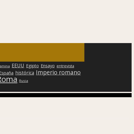
EEUU
Egipto
Ensayo
entrevista
lamina
Imperio romano
histórica
 España
Roma
Rusia