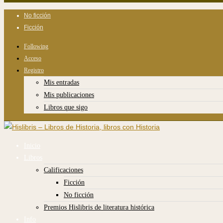
No ficción
Ficción
Following
Acceso
Registro
Mis entradas
Mis publicaciones
Libros que sigo
Inicio
Libros
Calificaciones
Ficción
No ficción
Premios Hislibris de literatura histórica
Info