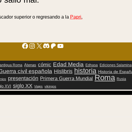
scador superior o regresando a la
Papri
.
Facebook
Instagram
X
Discord
Patreon
YouTube
Edad Media
cómic
Atenas
antigua Roma
Edhasa
Ediciones Salamina
historia
Guerra civil española
Hislibris
Historia de Españ
Roma
presentación
Primera Guerra Mundial
Rusia
mios
siglo XX
glo XVI
Viajes
vikingos