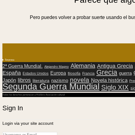
Pero puedes volver a probar suerte usando el bu
Sorpresa
Alemania
Antigua Grecia
2ª Guerra Mundial.
Alejandro Magno
Grecia
España
Europa
guerra
Estados Unidos
filosofía
Francia
novela
libros
Novela histórica
Japón
nazismo
literatura
Pre
Segunda Guerra Mundial
Siglo XIX
si
Todos los derechos pertenecen a Hislibris Asociación cultural
Sign In
Login via your site account