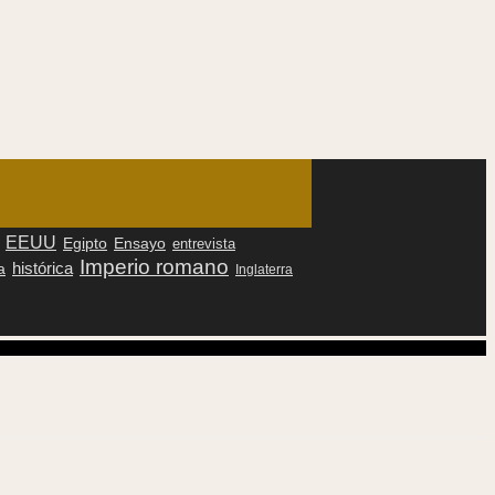
EEUU
Egipto
Ensayo
entrevista
Imperio romano
histórica
a
Inglaterra