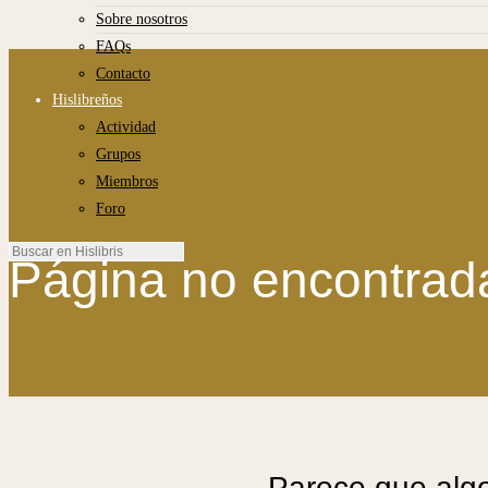
Sobre nosotros
FAQs
Contacto
Hislibreños
Actividad
Grupos
Miembros
Foro
Página no encontrad
Parece que algo