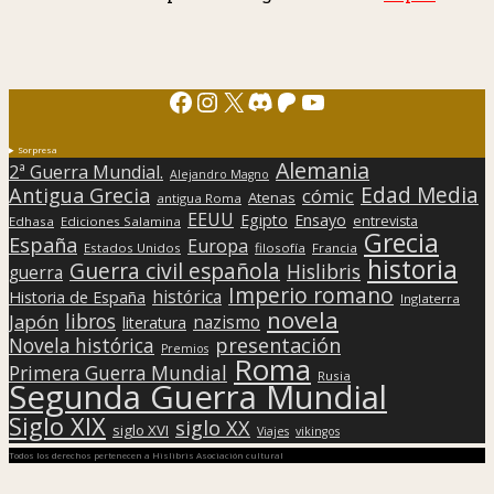
Facebook
Instagram
X
Discord
Patreon
YouTube
Sorpresa
Alemania
2ª Guerra Mundial.
Alejandro Magno
Edad Media
Antigua Grecia
cómic
Atenas
antigua Roma
EEUU
Egipto
Ensayo
entrevista
Edhasa
Ediciones Salamina
Grecia
España
Europa
Estados Unidos
filosofía
Francia
historia
Guerra civil española
Hislibris
guerra
Imperio romano
histórica
Historia de España
Inglaterra
novela
libros
Japón
nazismo
literatura
presentación
Novela histórica
Premios
Roma
Primera Guerra Mundial
Rusia
Segunda Guerra Mundial
Siglo XIX
siglo XX
siglo XVI
Viajes
vikingos
Todos los derechos pertenecen a Hislibris Asociación cultural