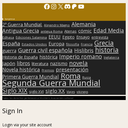
Facebook
Instagram
X
Discord
Patreon
YouTube
Sorpresa
Alemania
2ª Guerra Mundial.
Alejandro Magno
Edad Media
Antigua Grecia
cómic
Atenas
antigua Roma
EEUU
Egipto
Ensayo
entrevista
Edhasa
Ediciones Salamina
Grecia
España
Europa
Estados Unidos
filosofía
Francia
historia
Guerra civil española
Hislibris
guerra
Imperio romano
histórica
Historia de España
Inglaterra
novela
libros
Japón
nazismo
literatura
presentación
Novela histórica
Premios
Roma
Primera Guerra Mundial
Rusia
Segunda Guerra Mundial
Siglo XIX
siglo XX
siglo XVI
Viajes
vikingos
Todos los derechos pertenecen a Hislibris Asociación cultural
Sign In
Login via your site account