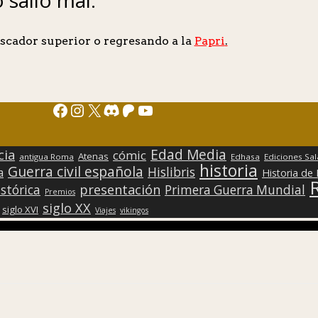
scador superior o regresando a la
Papri
.
Facebook
Instagram
X
Discord
Patreon
YouTube
Edad Media
cia
cómic
Atenas
antigua Roma
Edhasa
Ediciones Sa
historia
Guerra civil española
Hislibris
a
Historia de
presentación
stórica
Primera Guerra Mundial
Premios
siglo XX
siglo XVI
Viajes
vikingos