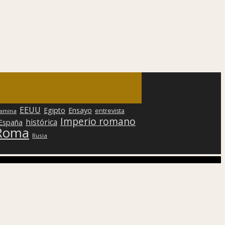
EEUU
Egipto
Ensayo
entrevista
lamina
Imperio romano
histórica
 España
Roma
Rusia