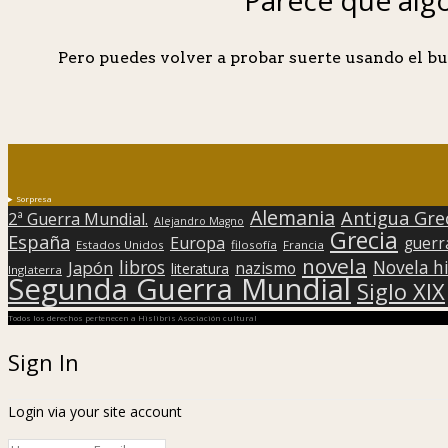
Pero puedes volver a probar suerte usando el bu
Sorpresa
Alemania
Antigua Gre
2ª Guerra Mundial.
Alejandro Magno
Grecia
España
Europa
guerr
Estados Unidos
filosofía
Francia
novela
libros
Japón
Novela hi
nazismo
literatura
Inglaterra
Segunda Guerra Mundial
Siglo XIX
Todos los derechos pertenecen a Hislibris Asociación cultural
Sign In
Login via your site account