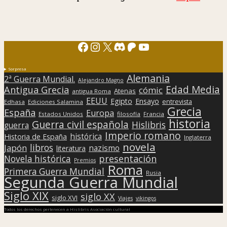
Facebook
Instagram
X
Discord
Patreon
YouTube
Sorpresa
Alemania
2ª Guerra Mundial.
Alejandro Magno
Edad Media
Antigua Grecia
cómic
Atenas
antigua Roma
EEUU
Egipto
Ensayo
entrevista
Edhasa
Ediciones Salamina
Grecia
España
Europa
Estados Unidos
filosofía
Francia
historia
Guerra civil española
Hislibris
guerra
Imperio romano
histórica
Historia de España
Inglaterra
novela
libros
Japón
nazismo
literatura
presentación
Novela histórica
Premios
Roma
Primera Guerra Mundial
Rusia
Segunda Guerra Mundial
Siglo XIX
siglo XX
siglo XVI
Viajes
vikingos
Todos los derechos pertenecen a Hislibris Asociación cultural