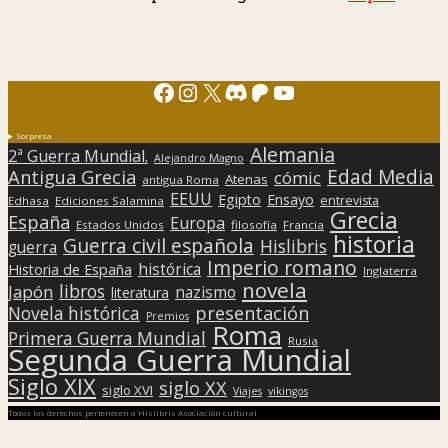
Facebook
Instagram
X
Discord
Patreon
YouTube
Sorpresa
Alemania
2ª Guerra Mundial.
Alejandro Magno
Edad Media
Antigua Grecia
cómic
Atenas
antigua Roma
EEUU
Egipto
Ensayo
entrevista
Edhasa
Ediciones Salamina
Grecia
España
Europa
Estados Unidos
filosofía
Francia
historia
Guerra civil española
Hislibris
guerra
Imperio romano
histórica
Historia de España
Inglaterra
novela
libros
Japón
nazismo
literatura
presentación
Novela histórica
Premios
Roma
Primera Guerra Mundial
Rusia
Segunda Guerra Mundial
Siglo XIX
siglo XX
siglo XVI
Viajes
vikingos
Todos los derechos pertenecen a Hislibris Asociación cultural