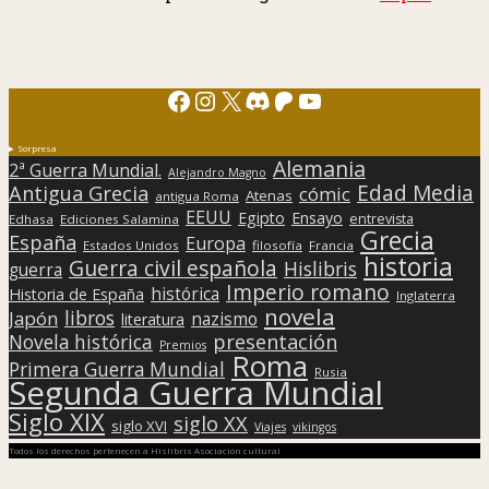
Facebook
Instagram
X
Discord
Patreon
YouTube
Sorpresa
Alemania
2ª Guerra Mundial.
Alejandro Magno
Edad Media
Antigua Grecia
cómic
Atenas
antigua Roma
EEUU
Egipto
Ensayo
entrevista
Edhasa
Ediciones Salamina
Grecia
España
Europa
Estados Unidos
filosofía
Francia
historia
Guerra civil española
Hislibris
guerra
Imperio romano
histórica
Historia de España
Inglaterra
novela
libros
Japón
nazismo
literatura
presentación
Novela histórica
Premios
Roma
Primera Guerra Mundial
Rusia
Segunda Guerra Mundial
Siglo XIX
siglo XX
siglo XVI
Viajes
vikingos
Todos los derechos pertenecen a Hislibris Asociación cultural