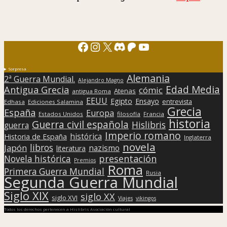
Facebook
Instagram
X
Discord
Patreon
YouTube
Sorpresa
Alemania
2ª Guerra Mundial.
Alejandro Magno
Edad Media
Antigua Grecia
cómic
Atenas
antigua Roma
EEUU
Egipto
Ensayo
entrevista
Edhasa
Ediciones Salamina
Grecia
España
Europa
Estados Unidos
filosofía
Francia
historia
Guerra civil española
Hislibris
guerra
Imperio romano
histórica
Historia de España
Inglaterra
novela
libros
Japón
nazismo
literatura
presentación
Novela histórica
Premios
Roma
Primera Guerra Mundial
Rusia
Segunda Guerra Mundial
Siglo XIX
siglo XX
siglo XVI
Viajes
vikingos
Todos los derechos pertenecen a Hislibris Asociación cultural