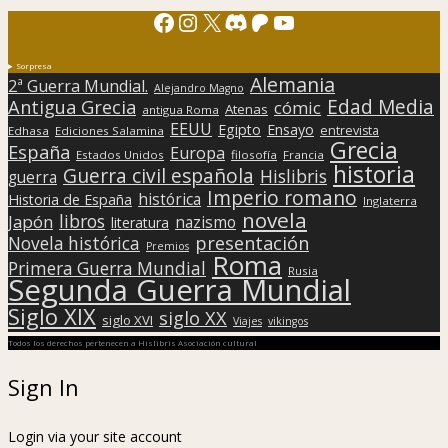
Facebook
Instagram
X
Discord
Patreon
YouTube
Sorpresa
Alemania
2ª Guerra Mundial.
Alejandro Magno
Edad Media
Antigua Grecia
cómic
Atenas
antigua Roma
EEUU
Egipto
Ensayo
entrevista
Edhasa
Ediciones Salamina
Grecia
España
Europa
Estados Unidos
filosofía
Francia
historia
Guerra civil española
Hislibris
guerra
Imperio romano
histórica
Historia de España
Inglaterra
novela
libros
Japón
nazismo
literatura
presentación
Novela histórica
Premios
Roma
Primera Guerra Mundial
Rusia
Segunda Guerra Mundial
Siglo XIX
siglo XX
siglo XVI
Viajes
vikingos
Todos los derechos pertenecen a Hislibris Asociación cultural
Sign In
Login via your site account