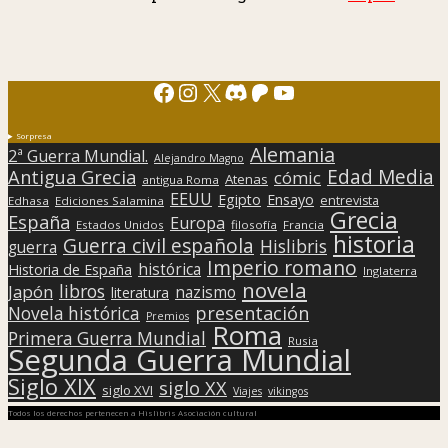
Facebook
Instagram
X
Discord
Patreon
YouTube
Sorpresa
Alemania
2ª Guerra Mundial.
Alejandro Magno
Edad Media
Antigua Grecia
cómic
Atenas
antigua Roma
EEUU
Egipto
Ensayo
entrevista
Edhasa
Ediciones Salamina
Grecia
España
Europa
Estados Unidos
filosofía
Francia
historia
Guerra civil española
Hislibris
guerra
Imperio romano
histórica
Historia de España
Inglaterra
novela
libros
Japón
nazismo
literatura
presentación
Novela histórica
Premios
Roma
Primera Guerra Mundial
Rusia
Segunda Guerra Mundial
Siglo XIX
siglo XX
siglo XVI
Viajes
vikingos
Todos los derechos pertenecen a Hislibris Asociación cultural