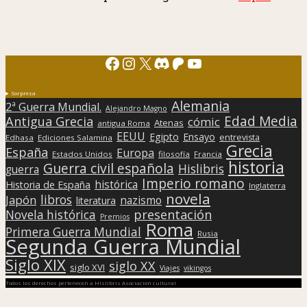
Facebook
Instagram
X
Discord
Patreon
YouTube
Sorpresa
Alemania
2ª Guerra Mundial.
Alejandro Magno
Edad Media
Antigua Grecia
cómic
Atenas
antigua Roma
EEUU
Egipto
Ensayo
entrevista
Edhasa
Ediciones Salamina
Grecia
España
Europa
Estados Unidos
filosofía
Francia
historia
Guerra civil española
Hislibris
guerra
Imperio romano
histórica
Historia de España
Inglaterra
novela
libros
Japón
nazismo
literatura
presentación
Novela histórica
Premios
Roma
Primera Guerra Mundial
Rusia
Segunda Guerra Mundial
Siglo XIX
siglo XX
siglo XVI
Viajes
vikingos
Todos los derechos pertenecen a Hislibris Asociación cultural