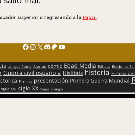
scador superior o regresando a la
Papri
.
Facebook
Instagram
X
Discord
Patreon
YouTube
Edad Media
cia
cómic
Atenas
antigua Roma
Edhasa
Ediciones Sa
historia
Guerra civil española
Hislibris
a
Historia de
presentación
stórica
Primera Guerra Mundial
Premios
siglo XX
siglo XVI
Viajes
vikingos