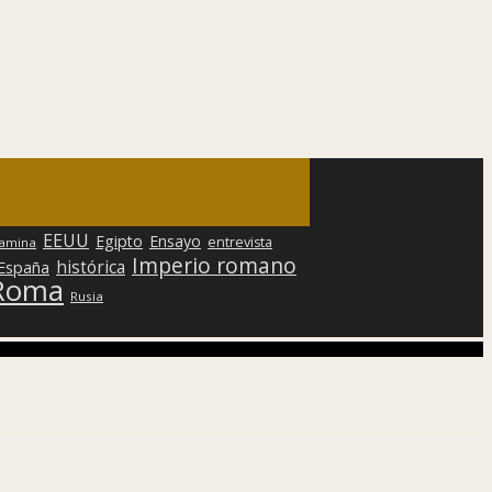
EEUU
Egipto
Ensayo
entrevista
lamina
Imperio romano
histórica
 España
Roma
Rusia