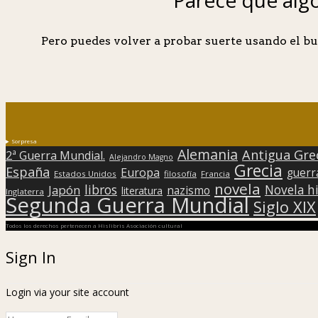
Pero puedes volver a probar suerte usando el bu
Sorpresa
Alemania
Antigua Gre
2ª Guerra Mundial.
Alejandro Magno
Grecia
España
Europa
guerr
Estados Unidos
filosofía
Francia
novela
libros
Japón
Novela hi
nazismo
literatura
Inglaterra
Segunda Guerra Mundial
Siglo XIX
Todos los derechos pertenecen a Hislibris Asociación cultural
Sign In
Login via your site account