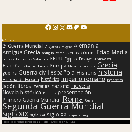
Facebook
Instagram
X
Discord
Patreon
YouTube
Sorpresa
Alemania
2ª Guerra Mundial.
Alejandro Magno
Edad Media
Antigua Grecia
cómic
Atenas
antigua Roma
EEUU
Egipto
Ensayo
entrevista
Edhasa
Ediciones Salamina
Grecia
España
Europa
Estados Unidos
filosofía
Francia
historia
Guerra civil española
Hislibris
guerra
Imperio romano
histórica
Historia de España
Inglaterra
novela
libros
Japón
nazismo
literatura
presentación
Novela histórica
Premios
Roma
Primera Guerra Mundial
Rusia
Segunda Guerra Mundial
Siglo XIX
siglo XX
siglo XVI
Viajes
vikingos
Todos los derechos pertenecen a Hislibris Asociación cultural