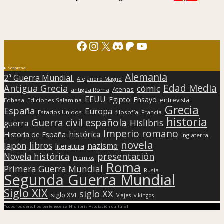
Facebook
Instagram
X
Discord
Patreon
YouTube
Sorpresa
Alemania
2ª Guerra Mundial.
Alejandro Magno
Edad Media
Antigua Grecia
cómic
Atenas
antigua Roma
EEUU
Egipto
Ensayo
entrevista
Edhasa
Ediciones Salamina
Grecia
España
Europa
Estados Unidos
filosofía
Francia
historia
Guerra civil española
Hislibris
guerra
Imperio romano
histórica
Historia de España
Inglaterra
novela
libros
Japón
nazismo
literatura
presentación
Novela histórica
Premios
Roma
Primera Guerra Mundial
Rusia
Segunda Guerra Mundial
Siglo XIX
siglo XX
siglo XVI
Viajes
vikingos
Todos los derechos pertenecen a Hislibris Asociación cultural