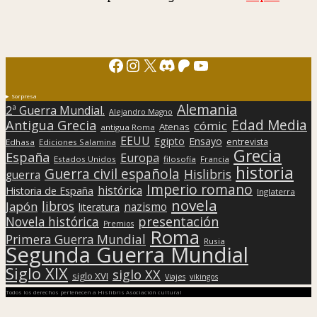
Facebook
Instagram
X
Discord
Patreon
YouTube
Sorpresa
Alemania
2ª Guerra Mundial.
Alejandro Magno
Edad Media
Antigua Grecia
cómic
Atenas
antigua Roma
EEUU
Egipto
Ensayo
entrevista
Edhasa
Ediciones Salamina
Grecia
España
Europa
Estados Unidos
filosofía
Francia
historia
Guerra civil española
Hislibris
guerra
Imperio romano
histórica
Historia de España
Inglaterra
novela
libros
Japón
nazismo
literatura
presentación
Novela histórica
Premios
Roma
Primera Guerra Mundial
Rusia
Segunda Guerra Mundial
Siglo XIX
siglo XX
siglo XVI
Viajes
vikingos
Todos los derechos pertenecen a Hislibris Asociación cultural