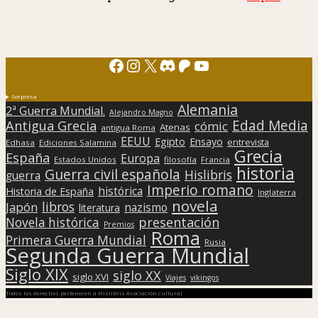
Facebook
Instagram
X
Discord
Patreon
YouTube
Sorpresa
Alemania
2ª Guerra Mundial.
Alejandro Magno
Edad Media
Antigua Grecia
cómic
Atenas
antigua Roma
EEUU
Egipto
Ensayo
entrevista
Edhasa
Ediciones Salamina
Grecia
España
Europa
Estados Unidos
filosofía
Francia
historia
Guerra civil española
Hislibris
guerra
Imperio romano
histórica
Historia de España
Inglaterra
novela
libros
Japón
nazismo
literatura
presentación
Novela histórica
Premios
Roma
Primera Guerra Mundial
Rusia
Segunda Guerra Mundial
Siglo XIX
siglo XX
siglo XVI
Viajes
vikingos
Todos los derechos pertenecen a Hislibris Asociación cultural