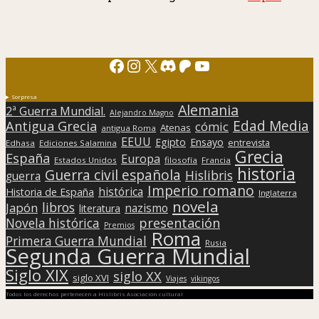
Facebook
Instagram
X
Discord
Patreon
YouTube
Sorpresa
Alemania
2ª Guerra Mundial.
Alejandro Magno
Edad Media
Antigua Grecia
cómic
Atenas
antigua Roma
EEUU
Egipto
Ensayo
entrevista
Edhasa
Ediciones Salamina
Grecia
España
Europa
Estados Unidos
filosofía
Francia
historia
Guerra civil española
Hislibris
guerra
Imperio romano
histórica
Historia de España
Inglaterra
novela
libros
Japón
nazismo
literatura
presentación
Novela histórica
Premios
Roma
Primera Guerra Mundial
Rusia
Segunda Guerra Mundial
Siglo XIX
siglo XX
siglo XVI
Viajes
vikingos
Todos los derechos pertenecen a Hislibris Asociación cultural