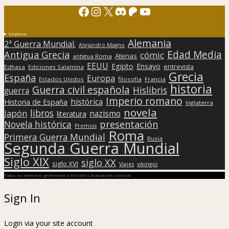
Facebook
Instagram
X
Discord
Patreon
YouTube
Sorpresa
Alemania
2ª Guerra Mundial.
Alejandro Magno
Edad Media
Antigua Grecia
cómic
Atenas
antigua Roma
EEUU
Egipto
Ensayo
entrevista
Edhasa
Ediciones Salamina
Grecia
España
Europa
Estados Unidos
filosofía
Francia
historia
Guerra civil española
Hislibris
guerra
Imperio romano
histórica
Historia de España
Inglaterra
novela
libros
Japón
nazismo
literatura
presentación
Novela histórica
Premios
Roma
Primera Guerra Mundial
Rusia
Segunda Guerra Mundial
Siglo XIX
siglo XX
siglo XVI
Viajes
vikingos
Todos los derechos pertenecen a Hislibris Asociación cultural
Sign In
Login via your site account