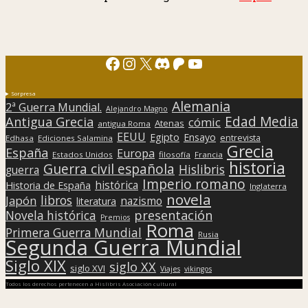
Facebook
Instagram
X
Discord
Patreon
YouTube
Sorpresa
Alemania
2ª Guerra Mundial.
Alejandro Magno
Edad Media
Antigua Grecia
cómic
Atenas
antigua Roma
EEUU
Egipto
Ensayo
entrevista
Edhasa
Ediciones Salamina
Grecia
España
Europa
Estados Unidos
filosofía
Francia
historia
Guerra civil española
Hislibris
guerra
Imperio romano
histórica
Historia de España
Inglaterra
novela
libros
Japón
nazismo
literatura
presentación
Novela histórica
Premios
Roma
Primera Guerra Mundial
Rusia
Segunda Guerra Mundial
Siglo XIX
siglo XX
siglo XVI
Viajes
vikingos
Todos los derechos pertenecen a Hislibris Asociación cultural