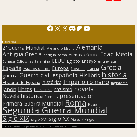
Facebook
Instagram
X
Discord
Patreon
YouTube
Sorpresa
Alemania
2ª Guerra Mundial.
Alejandro Magno
Edad Media
Antigua Grecia
cómic
Atenas
antigua Roma
EEUU
Egipto
Ensayo
entrevista
Edhasa
Ediciones Salamina
Grecia
España
Europa
Estados Unidos
filosofía
Francia
historia
Guerra civil española
Hislibris
guerra
Imperio romano
histórica
Historia de España
Inglaterra
novela
libros
Japón
nazismo
literatura
presentación
Novela histórica
Premios
Roma
Primera Guerra Mundial
Rusia
Segunda Guerra Mundial
Siglo XIX
siglo XX
siglo XVI
Viajes
vikingos
Todos los derechos pertenecen a Hislibris Asociación cultural