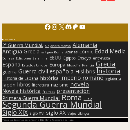
Facebook
Instagram
X
Discord
Patreon
YouTube
Sorpresa
Alemania
2ª Guerra Mundial.
Alejandro Magno
Edad Media
Antigua Grecia
cómic
Atenas
antigua Roma
EEUU
Egipto
Ensayo
entrevista
Edhasa
Ediciones Salamina
Grecia
España
Europa
Estados Unidos
filosofía
Francia
historia
Guerra civil española
Hislibris
guerra
Imperio romano
histórica
Historia de España
Inglaterra
novela
libros
Japón
nazismo
literatura
presentación
Novela histórica
Premios
Roma
Primera Guerra Mundial
Rusia
Segunda Guerra Mundial
Siglo XIX
siglo XX
siglo XVI
Viajes
vikingos
Todos los derechos pertenecen a Hislibris Asociación cultural