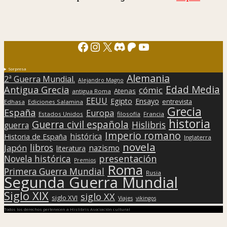
Facebook
Instagram
X
Discord
Patreon
YouTube
Sorpresa
Alemania
2ª Guerra Mundial.
Alejandro Magno
Edad Media
Antigua Grecia
cómic
Atenas
antigua Roma
EEUU
Egipto
Ensayo
entrevista
Edhasa
Ediciones Salamina
Grecia
España
Europa
Estados Unidos
filosofía
Francia
historia
Guerra civil española
Hislibris
guerra
Imperio romano
histórica
Historia de España
Inglaterra
novela
libros
Japón
nazismo
literatura
presentación
Novela histórica
Premios
Roma
Primera Guerra Mundial
Rusia
Segunda Guerra Mundial
Siglo XIX
siglo XX
siglo XVI
Viajes
vikingos
Todos los derechos pertenecen a Hislibris Asociación cultural