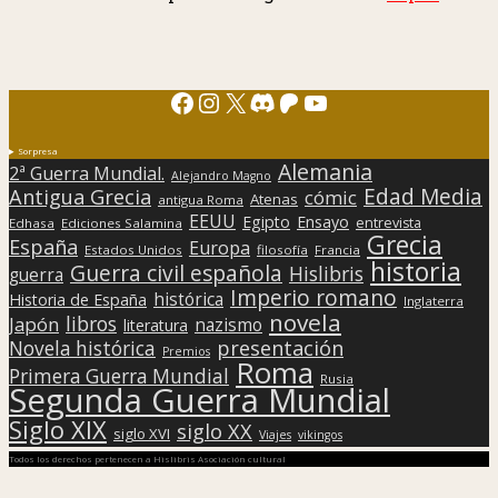
Facebook
Instagram
X
Discord
Patreon
YouTube
Sorpresa
Alemania
2ª Guerra Mundial.
Alejandro Magno
Edad Media
Antigua Grecia
cómic
Atenas
antigua Roma
EEUU
Egipto
Ensayo
entrevista
Edhasa
Ediciones Salamina
Grecia
España
Europa
Estados Unidos
filosofía
Francia
historia
Guerra civil española
Hislibris
guerra
Imperio romano
histórica
Historia de España
Inglaterra
novela
libros
Japón
nazismo
literatura
presentación
Novela histórica
Premios
Roma
Primera Guerra Mundial
Rusia
Segunda Guerra Mundial
Siglo XIX
siglo XX
siglo XVI
Viajes
vikingos
Todos los derechos pertenecen a Hislibris Asociación cultural