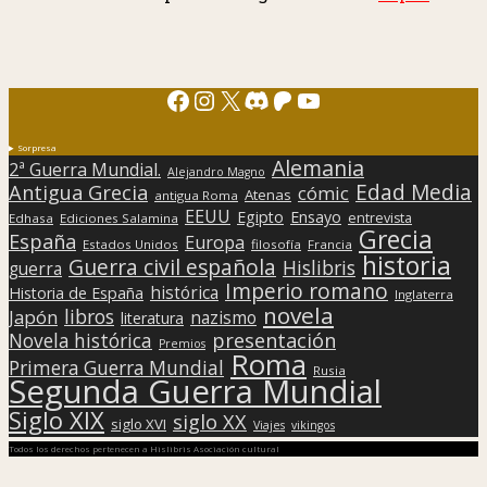
Facebook
Instagram
X
Discord
Patreon
YouTube
Sorpresa
Alemania
2ª Guerra Mundial.
Alejandro Magno
Edad Media
Antigua Grecia
cómic
Atenas
antigua Roma
EEUU
Egipto
Ensayo
entrevista
Edhasa
Ediciones Salamina
Grecia
España
Europa
Estados Unidos
filosofía
Francia
historia
Guerra civil española
Hislibris
guerra
Imperio romano
histórica
Historia de España
Inglaterra
novela
libros
Japón
nazismo
literatura
presentación
Novela histórica
Premios
Roma
Primera Guerra Mundial
Rusia
Segunda Guerra Mundial
Siglo XIX
siglo XX
siglo XVI
Viajes
vikingos
Todos los derechos pertenecen a Hislibris Asociación cultural