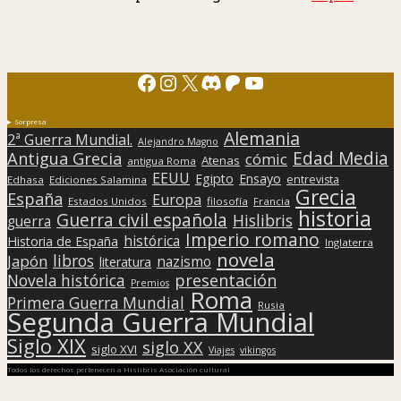
Facebook
Instagram
X
Discord
Patreon
YouTube
Sorpresa
Alemania
2ª Guerra Mundial.
Alejandro Magno
Edad Media
Antigua Grecia
cómic
Atenas
antigua Roma
EEUU
Egipto
Ensayo
entrevista
Edhasa
Ediciones Salamina
Grecia
España
Europa
Estados Unidos
filosofía
Francia
historia
Guerra civil española
Hislibris
guerra
Imperio romano
histórica
Historia de España
Inglaterra
novela
libros
Japón
nazismo
literatura
presentación
Novela histórica
Premios
Roma
Primera Guerra Mundial
Rusia
Segunda Guerra Mundial
Siglo XIX
siglo XX
siglo XVI
Viajes
vikingos
Todos los derechos pertenecen a Hislibris Asociación cultural