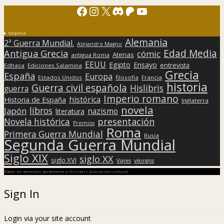
Facebook
Instagram
X
Discord
Patreon
YouTube
Sorpresa
Alemania
2ª Guerra Mundial.
Alejandro Magno
Edad Media
Antigua Grecia
cómic
Atenas
antigua Roma
EEUU
Egipto
Ensayo
entrevista
Edhasa
Ediciones Salamina
Grecia
España
Europa
Estados Unidos
filosofía
Francia
historia
Guerra civil española
Hislibris
guerra
Imperio romano
histórica
Historia de España
Inglaterra
novela
libros
Japón
nazismo
literatura
presentación
Novela histórica
Premios
Roma
Primera Guerra Mundial
Rusia
Segunda Guerra Mundial
Siglo XIX
siglo XX
siglo XVI
Viajes
vikingos
Todos los derechos pertenecen a Hislibris Asociación cultural
Sign In
Login via your site account