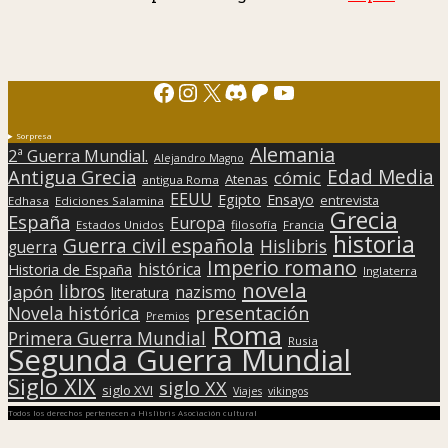
Facebook
Instagram
X
Discord
Patreon
YouTube
Sorpresa
Alemania
2ª Guerra Mundial.
Alejandro Magno
Edad Media
Antigua Grecia
cómic
Atenas
antigua Roma
EEUU
Egipto
Ensayo
entrevista
Edhasa
Ediciones Salamina
Grecia
España
Europa
Estados Unidos
filosofía
Francia
historia
Guerra civil española
Hislibris
guerra
Imperio romano
histórica
Historia de España
Inglaterra
novela
libros
Japón
nazismo
literatura
presentación
Novela histórica
Premios
Roma
Primera Guerra Mundial
Rusia
Segunda Guerra Mundial
Siglo XIX
siglo XX
siglo XVI
Viajes
vikingos
Todos los derechos pertenecen a Hislibris Asociación cultural