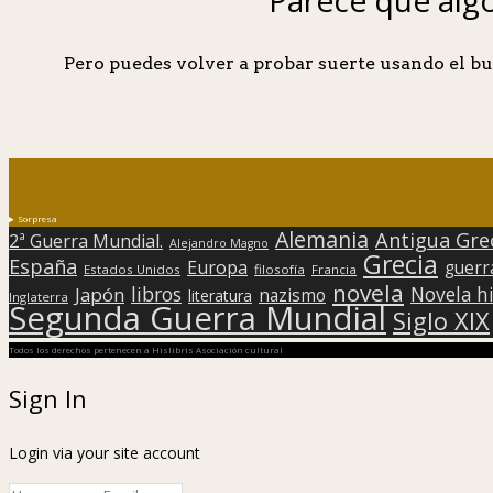
Pero puedes volver a probar suerte usando el bu
Sorpresa
Alemania
Antigua Gre
2ª Guerra Mundial.
Alejandro Magno
Grecia
España
Europa
guerr
Estados Unidos
filosofía
Francia
novela
libros
Japón
Novela hi
nazismo
literatura
Inglaterra
Segunda Guerra Mundial
Siglo XIX
Todos los derechos pertenecen a Hislibris Asociación cultural
Sign In
Login via your site account