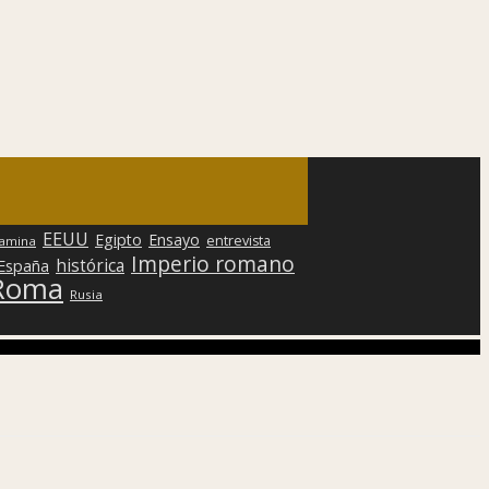
EEUU
Egipto
Ensayo
entrevista
lamina
Imperio romano
histórica
 España
Roma
Rusia