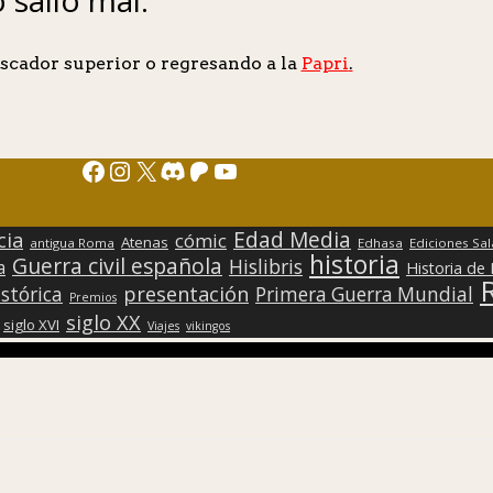
scador superior o regresando a la
Papri
.
Facebook
Instagram
X
Discord
Patreon
YouTube
Edad Media
cia
cómic
Atenas
antigua Roma
Edhasa
Ediciones Sa
historia
Guerra civil española
Hislibris
a
Historia de
presentación
stórica
Primera Guerra Mundial
Premios
siglo XX
siglo XVI
Viajes
vikingos