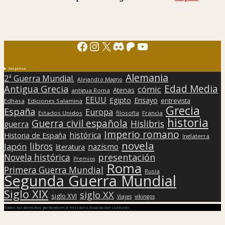
Facebook
Instagram
X
Discord
Patreon
YouTube
Sorpresa
Alemania
2ª Guerra Mundial.
Alejandro Magno
Edad Media
Antigua Grecia
cómic
Atenas
antigua Roma
EEUU
Egipto
Ensayo
entrevista
Edhasa
Ediciones Salamina
Grecia
España
Europa
Estados Unidos
filosofía
Francia
historia
Guerra civil española
Hislibris
guerra
Imperio romano
histórica
Historia de España
Inglaterra
novela
libros
Japón
nazismo
literatura
presentación
Novela histórica
Premios
Roma
Primera Guerra Mundial
Rusia
Segunda Guerra Mundial
Siglo XIX
siglo XX
siglo XVI
Viajes
vikingos
Todos los derechos pertenecen a Hislibris Asociación cultural