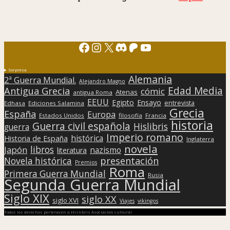
Facebook
Instagram
X
Discord
Patreon
YouTube
Sorpresa
Alemania
2ª Guerra Mundial.
Alejandro Magno
Edad Media
Antigua Grecia
cómic
Atenas
antigua Roma
EEUU
Egipto
Ensayo
entrevista
Edhasa
Ediciones Salamina
Grecia
España
Europa
Estados Unidos
filosofía
Francia
historia
Guerra civil española
Hislibris
guerra
Imperio romano
histórica
Historia de España
Inglaterra
novela
libros
Japón
nazismo
literatura
presentación
Novela histórica
Premios
Roma
Primera Guerra Mundial
Rusia
Segunda Guerra Mundial
Siglo XIX
siglo XX
siglo XVI
Viajes
vikingos
Todos los derechos pertenecen a Hislibris Asociación cultural