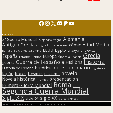
Facebook
Instagram
X
Discord
Patreon
YouTube
Sorpresa
Alemania
2ª Guerra Mundial.
Alejandro Magno
Edad Media
Antigua Grecia
cómic
Atenas
antigua Roma
EEUU
Egipto
Ensayo
entrevista
Edhasa
Ediciones Salamina
Grecia
España
Europa
Estados Unidos
filosofía
Francia
historia
Guerra civil española
Hislibris
guerra
Imperio romano
histórica
Historia de España
Inglaterra
novela
libros
Japón
nazismo
literatura
presentación
Novela histórica
Premios
Roma
Primera Guerra Mundial
Rusia
Segunda Guerra Mundial
Siglo XIX
siglo XX
siglo XVI
Viajes
vikingos
Todos los derechos pertenecen a Hislibris Asociación cultural