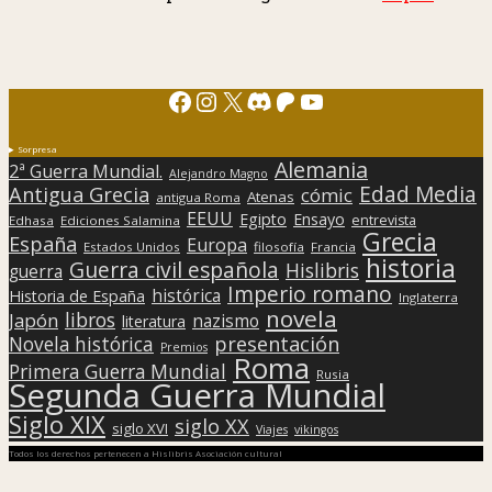
Facebook
Instagram
X
Discord
Patreon
YouTube
Sorpresa
Alemania
2ª Guerra Mundial.
Alejandro Magno
Edad Media
Antigua Grecia
cómic
Atenas
antigua Roma
EEUU
Egipto
Ensayo
entrevista
Edhasa
Ediciones Salamina
Grecia
España
Europa
Estados Unidos
filosofía
Francia
historia
Guerra civil española
Hislibris
guerra
Imperio romano
histórica
Historia de España
Inglaterra
novela
libros
Japón
nazismo
literatura
presentación
Novela histórica
Premios
Roma
Primera Guerra Mundial
Rusia
Segunda Guerra Mundial
Siglo XIX
siglo XX
siglo XVI
Viajes
vikingos
Todos los derechos pertenecen a Hislibris Asociación cultural