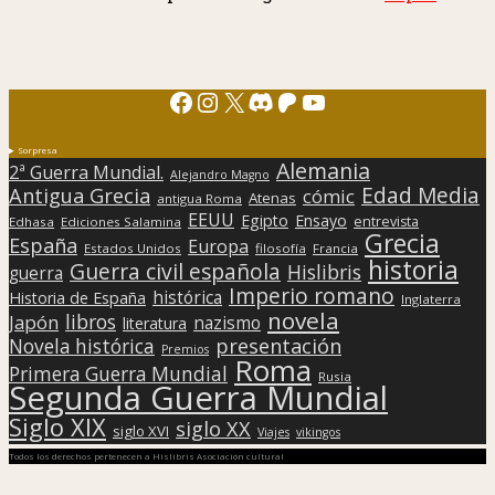
Facebook
Instagram
X
Discord
Patreon
YouTube
Sorpresa
Alemania
2ª Guerra Mundial.
Alejandro Magno
Edad Media
Antigua Grecia
cómic
Atenas
antigua Roma
EEUU
Egipto
Ensayo
entrevista
Edhasa
Ediciones Salamina
Grecia
España
Europa
Estados Unidos
filosofía
Francia
historia
Guerra civil española
Hislibris
guerra
Imperio romano
histórica
Historia de España
Inglaterra
novela
libros
Japón
nazismo
literatura
presentación
Novela histórica
Premios
Roma
Primera Guerra Mundial
Rusia
Segunda Guerra Mundial
Siglo XIX
siglo XX
siglo XVI
Viajes
vikingos
Todos los derechos pertenecen a Hislibris Asociación cultural