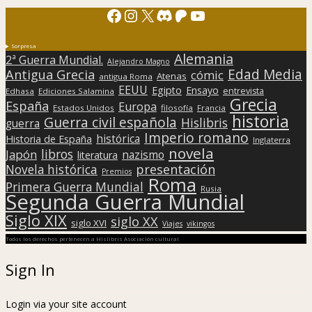
Facebook
Instagram
X
Discord
Patreon
YouTube
Sorpresa
Alemania
2ª Guerra Mundial.
Alejandro Magno
Edad Media
Antigua Grecia
cómic
Atenas
antigua Roma
EEUU
Egipto
Ensayo
entrevista
Edhasa
Ediciones Salamina
Grecia
España
Europa
Estados Unidos
filosofía
Francia
historia
Guerra civil española
Hislibris
guerra
Imperio romano
histórica
Historia de España
Inglaterra
novela
libros
Japón
nazismo
literatura
presentación
Novela histórica
Premios
Roma
Primera Guerra Mundial
Rusia
Segunda Guerra Mundial
Siglo XIX
siglo XX
siglo XVI
Viajes
vikingos
Todos los derechos pertenecen a Hislibris Asociación cultural
Sign In
Login via your site account