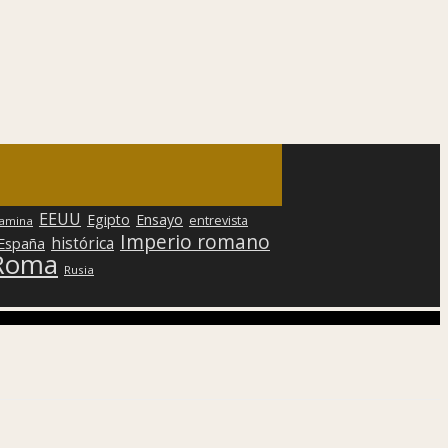
EEUU
Egipto
Ensayo
entrevista
lamina
Imperio romano
histórica
 España
Roma
Rusia