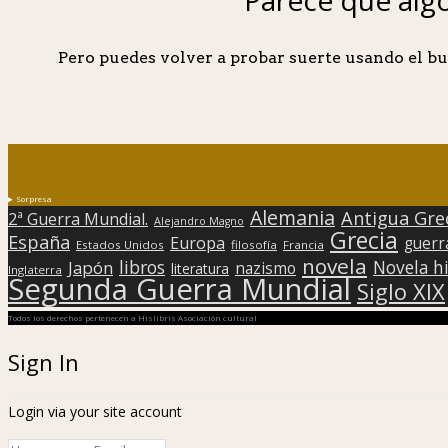
Pero puedes volver a probar suerte usando el bu
Sorpresa
Alemania
Antigua Gre
2ª Guerra Mundial.
Alejandro Magno
Grecia
España
Europa
guerr
Estados Unidos
filosofía
Francia
novela
libros
Japón
Novela hi
nazismo
literatura
Inglaterra
Segunda Guerra Mundial
Siglo XIX
Todos los derechos pertenecen a Hislibris Asociación cultural
Sign In
Login via your site account