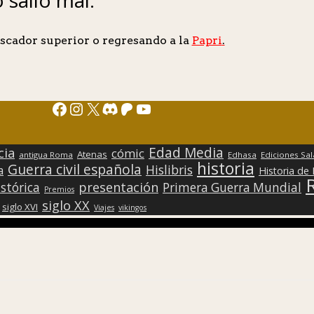
scador superior o regresando a la
Papri
.
Facebook
Instagram
X
Discord
Patreon
YouTube
Edad Media
cia
cómic
Atenas
antigua Roma
Edhasa
Ediciones Sa
historia
Guerra civil española
Hislibris
a
Historia de
presentación
stórica
Primera Guerra Mundial
Premios
siglo XX
siglo XVI
Viajes
vikingos