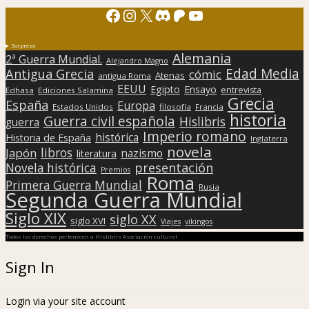
Facebook
Instagram
X
Discord
Patreon
YouTube
Sorpresa
Alemania
2ª Guerra Mundial.
Alejandro Magno
Edad Media
Antigua Grecia
cómic
Atenas
antigua Roma
EEUU
Egipto
Ensayo
entrevista
Edhasa
Ediciones Salamina
Grecia
España
Europa
Estados Unidos
filosofía
Francia
historia
Guerra civil española
Hislibris
guerra
Imperio romano
histórica
Historia de España
Inglaterra
novela
libros
Japón
nazismo
literatura
presentación
Novela histórica
Premios
Roma
Primera Guerra Mundial
Rusia
Segunda Guerra Mundial
Siglo XIX
siglo XX
siglo XVI
Viajes
vikingos
Todos los derechos pertenecen a Hislibris Asociación cultural
Sign In
Login via your site account