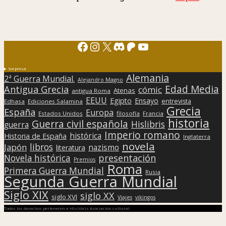
Facebook
Instagram
X
Discord
Patreon
YouTube
Sorpresa
Alemania
2ª Guerra Mundial.
Alejandro Magno
Edad Media
Antigua Grecia
cómic
Atenas
antigua Roma
EEUU
Egipto
Ensayo
entrevista
Edhasa
Ediciones Salamina
Grecia
España
Europa
Estados Unidos
filosofía
Francia
historia
Guerra civil española
Hislibris
guerra
Imperio romano
histórica
Historia de España
Inglaterra
novela
libros
Japón
nazismo
literatura
presentación
Novela histórica
Premios
Roma
Primera Guerra Mundial
Rusia
Segunda Guerra Mundial
Siglo XIX
siglo XX
siglo XVI
Viajes
vikingos
Todos los derechos pertenecen a Hislibris Asociación cultural