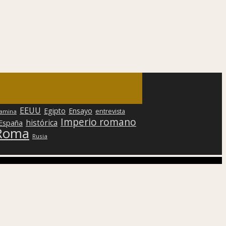
EEUU
Egipto
Ensayo
entrevista
lamina
Imperio romano
histórica
 España
Roma
Rusia