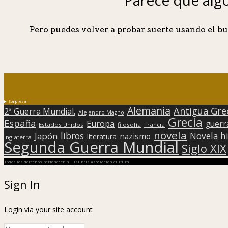
Pero puedes volver a probar suerte usando el bu
Sorpresa
Alemania
Antigua Gre
2ª Guerra Mundial.
Alejandro Magno
Grecia
España
Europa
guerr
Estados Unidos
filosofía
Francia
novela
libros
Japón
Novela hi
nazismo
literatura
Inglaterra
Segunda Guerra Mundial
Siglo XIX
Todos los derechos pertenecen a Hislibris Asociación cultural
Sign In
Login via your site account