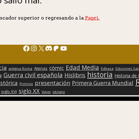
scador superior o regresando a la
Papri
.
Facebook
Instagram
X
Discord
Patreon
YouTube
Edad Media
cia
cómic
Atenas
antigua Roma
Edhasa
Ediciones Sa
historia
Guerra civil española
Hislibris
a
Historia de
presentación
stórica
Primera Guerra Mundial
Premios
siglo XX
siglo XVI
Viajes
vikingos