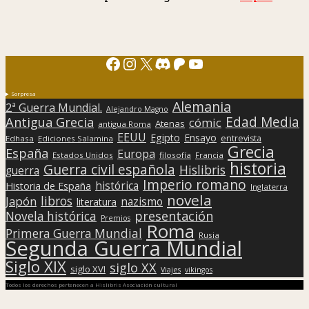
Facebook
Instagram
X
Discord
Patreon
YouTube
Sorpresa
Alemania
2ª Guerra Mundial.
Alejandro Magno
Edad Media
Antigua Grecia
cómic
Atenas
antigua Roma
EEUU
Egipto
Ensayo
entrevista
Edhasa
Ediciones Salamina
Grecia
España
Europa
Estados Unidos
filosofía
Francia
historia
Guerra civil española
Hislibris
guerra
Imperio romano
histórica
Historia de España
Inglaterra
novela
libros
Japón
nazismo
literatura
presentación
Novela histórica
Premios
Roma
Primera Guerra Mundial
Rusia
Segunda Guerra Mundial
Siglo XIX
siglo XX
siglo XVI
Viajes
vikingos
Todos los derechos pertenecen a Hislibris Asociación cultural