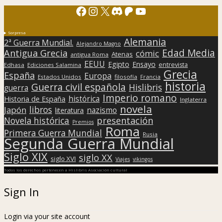
Facebook
Instagram
X
Discord
Patreon
YouTube
Sorpresa
Alemania
2ª Guerra Mundial.
Alejandro Magno
Edad Media
Antigua Grecia
cómic
Atenas
antigua Roma
EEUU
Egipto
Ensayo
entrevista
Edhasa
Ediciones Salamina
Grecia
España
Europa
Estados Unidos
filosofía
Francia
historia
Guerra civil española
Hislibris
guerra
Imperio romano
histórica
Historia de España
Inglaterra
novela
libros
Japón
nazismo
literatura
presentación
Novela histórica
Premios
Roma
Primera Guerra Mundial
Rusia
Segunda Guerra Mundial
Siglo XIX
siglo XX
siglo XVI
Viajes
vikingos
Todos los derechos pertenecen a Hislibris Asociación cultural
Sign In
Login via your site account