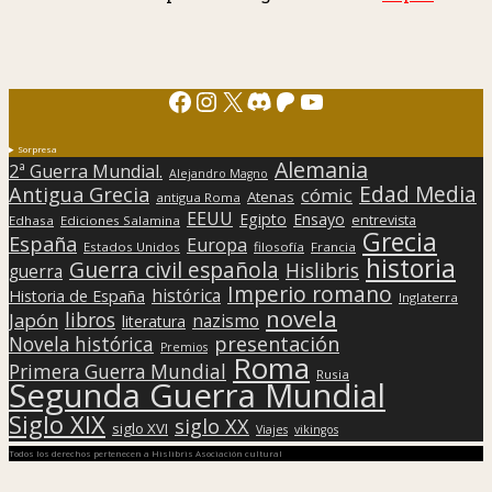
Facebook
Instagram
X
Discord
Patreon
YouTube
Sorpresa
Alemania
2ª Guerra Mundial.
Alejandro Magno
Edad Media
Antigua Grecia
cómic
Atenas
antigua Roma
EEUU
Egipto
Ensayo
entrevista
Edhasa
Ediciones Salamina
Grecia
España
Europa
Estados Unidos
filosofía
Francia
historia
Guerra civil española
Hislibris
guerra
Imperio romano
histórica
Historia de España
Inglaterra
novela
libros
Japón
nazismo
literatura
presentación
Novela histórica
Premios
Roma
Primera Guerra Mundial
Rusia
Segunda Guerra Mundial
Siglo XIX
siglo XX
siglo XVI
Viajes
vikingos
Todos los derechos pertenecen a Hislibris Asociación cultural