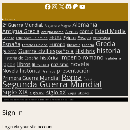
Facebook
Instagram
X
Discord
Patreon
YouTube
Sorpresa
Alemania
2ª Guerra Mundial.
Alejandro Magno
Edad Media
Antigua Grecia
cómic
Atenas
antigua Roma
EEUU
Egipto
Ensayo
entrevista
Edhasa
Ediciones Salamina
Grecia
España
Europa
Estados Unidos
filosofía
Francia
historia
Guerra civil española
Hislibris
guerra
Imperio romano
histórica
Historia de España
Inglaterra
novela
libros
Japón
nazismo
literatura
presentación
Novela histórica
Premios
Roma
Primera Guerra Mundial
Rusia
Segunda Guerra Mundial
Siglo XIX
siglo XX
siglo XVI
Viajes
vikingos
Todos los derechos pertenecen a Hislibris Asociación cultural
Sign In
Login via your site account