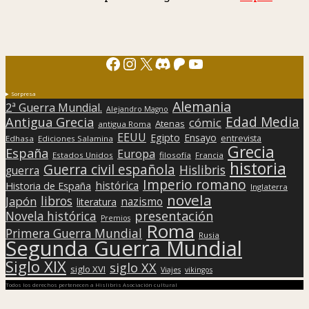
Facebook
Instagram
X
Discord
Patreon
YouTube
Sorpresa
Alemania
2ª Guerra Mundial.
Alejandro Magno
Edad Media
Antigua Grecia
cómic
Atenas
antigua Roma
EEUU
Egipto
Ensayo
entrevista
Edhasa
Ediciones Salamina
Grecia
España
Europa
Estados Unidos
filosofía
Francia
historia
Guerra civil española
Hislibris
guerra
Imperio romano
histórica
Historia de España
Inglaterra
novela
libros
Japón
nazismo
literatura
presentación
Novela histórica
Premios
Roma
Primera Guerra Mundial
Rusia
Segunda Guerra Mundial
Siglo XIX
siglo XX
siglo XVI
Viajes
vikingos
Todos los derechos pertenecen a Hislibris Asociación cultural