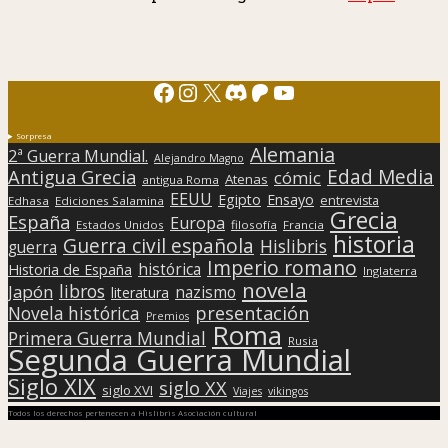
Facebook
Instagram
X
Discord
Patreon
YouTube
Sorpresa
Alemania
2ª Guerra Mundial.
Alejandro Magno
Edad Media
Antigua Grecia
cómic
Atenas
antigua Roma
EEUU
Egipto
Ensayo
entrevista
Edhasa
Ediciones Salamina
Grecia
España
Europa
Estados Unidos
filosofía
Francia
historia
Guerra civil española
Hislibris
guerra
Imperio romano
histórica
Historia de España
Inglaterra
novela
libros
Japón
nazismo
literatura
presentación
Novela histórica
Premios
Roma
Primera Guerra Mundial
Rusia
Segunda Guerra Mundial
Siglo XIX
siglo XX
siglo XVI
Viajes
vikingos
Todos los derechos pertenecen a Hislibris Asociación cultural