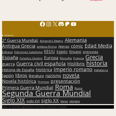
Facebook
Instagram
X
Discord
Patreon
YouTube
Sorpresa
Alemania
2ª Guerra Mundial.
Alejandro Magno
Edad Media
Antigua Grecia
cómic
Atenas
antigua Roma
EEUU
Egipto
Ensayo
entrevista
Edhasa
Ediciones Salamina
Grecia
España
Europa
Estados Unidos
filosofía
Francia
historia
Guerra civil española
Hislibris
guerra
Imperio romano
histórica
Historia de España
Inglaterra
novela
libros
Japón
nazismo
literatura
presentación
Novela histórica
Premios
Roma
Primera Guerra Mundial
Rusia
Segunda Guerra Mundial
Siglo XIX
siglo XX
siglo XVI
Viajes
vikingos
Todos los derechos pertenecen a Hislibris Asociación cultural