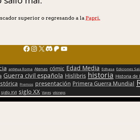
scador superior o regresando a la
Papri
.
Facebook
Instagram
X
Discord
Patreon
YouTube
Edad Media
cia
cómic
Atenas
antigua Roma
Edhasa
Ediciones Sa
historia
Guerra civil española
Hislibris
a
Historia de
presentación
stórica
Primera Guerra Mundial
Premios
siglo XX
siglo XVI
Viajes
vikingos