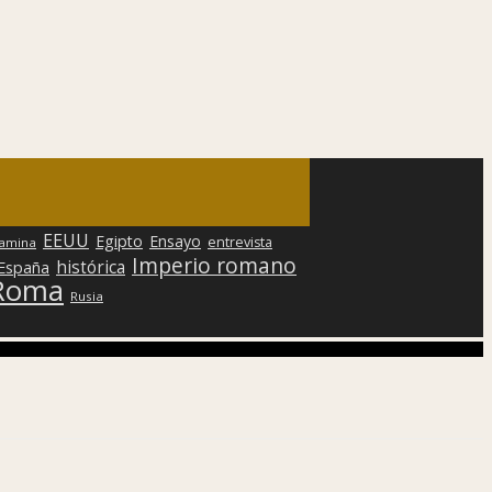
EEUU
Egipto
Ensayo
entrevista
lamina
Imperio romano
histórica
 España
Roma
Rusia