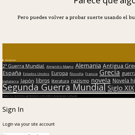
Pero puedes volver a probar suerte usando el bu
Sorpresa
Alemania
Antigua Gre
2ª Guerra Mundial.
Alejandro Magno
Grecia
España
Europa
guerr
Estados Unidos
filosofía
Francia
novela
libros
Japón
Novela hi
nazismo
literatura
Inglaterra
Segunda Guerra Mundial
Siglo XIX
Todos los derechos pertenecen a Hislibris Asociación cultural
Sign In
Login via your site account