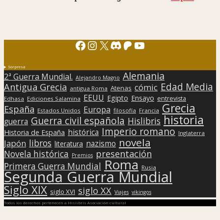
Facebook
Instagram
X
Discord
Patreon
YouTube
Sorpresa
Alemania
2ª Guerra Mundial.
Alejandro Magno
Edad Media
Antigua Grecia
cómic
Atenas
antigua Roma
EEUU
Egipto
Ensayo
entrevista
Edhasa
Ediciones Salamina
Grecia
España
Europa
Estados Unidos
filosofía
Francia
historia
Guerra civil española
Hislibris
guerra
Imperio romano
histórica
Historia de España
Inglaterra
novela
libros
Japón
nazismo
literatura
presentación
Novela histórica
Premios
Roma
Primera Guerra Mundial
Rusia
Segunda Guerra Mundial
Siglo XIX
siglo XX
siglo XVI
Viajes
vikingos
Todos los derechos pertenecen a Hislibris Asociación cultural