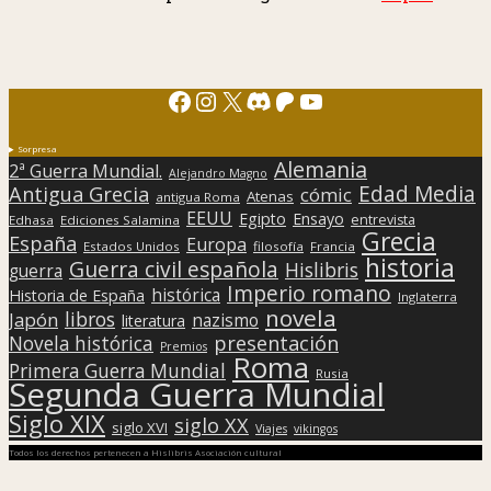
Facebook
Instagram
X
Discord
Patreon
YouTube
Sorpresa
Alemania
2ª Guerra Mundial.
Alejandro Magno
Edad Media
Antigua Grecia
cómic
Atenas
antigua Roma
EEUU
Egipto
Ensayo
entrevista
Edhasa
Ediciones Salamina
Grecia
España
Europa
Estados Unidos
filosofía
Francia
historia
Guerra civil española
Hislibris
guerra
Imperio romano
histórica
Historia de España
Inglaterra
novela
libros
Japón
nazismo
literatura
presentación
Novela histórica
Premios
Roma
Primera Guerra Mundial
Rusia
Segunda Guerra Mundial
Siglo XIX
siglo XX
siglo XVI
Viajes
vikingos
Todos los derechos pertenecen a Hislibris Asociación cultural